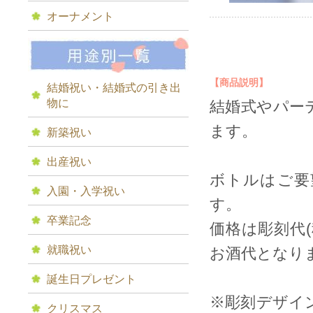
オーナメント
【商品説明】
結婚祝い・結婚式の引き出
物に
結婚式やパー
ます。
新築祝い
出産祝い
ボトルはご要
入園・入学祝い
す。
卒業記念
価格は彫刻代
就職祝い
お酒代となり
誕生日プレゼント
※彫刻デザイ
クリスマス