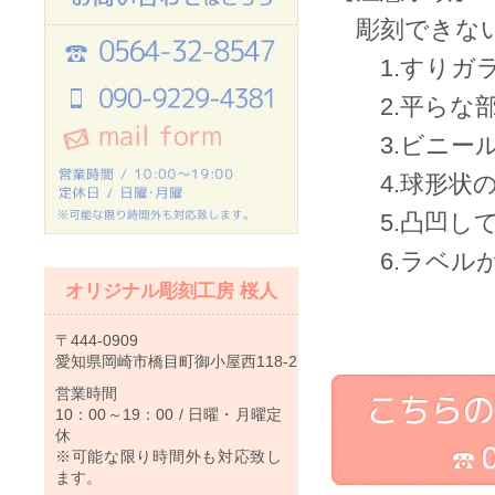
彫刻できな
1.すりガラ
2.平らな部
3.ビニール
4.球形状の
5.凸凹して
6.ラベルが
オリジナル彫刻工房 桜人
〒444-0909
愛知県岡崎市橋目町御小屋西118-2
営業時間
10：00～19：00 / 日曜・月曜定
休
※可能な限り時間外も対応致し
ます。