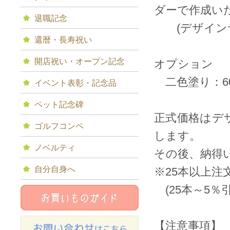
ダーで作成い
退職記念
(デザインサ
還暦・長寿祝い
開店祝い・オープン記念
オプション
二色塗り：600
イベント表彰・記念品
ペット記念碑
正式価格はデ
ゴルフコンペ
します。
ノベルティ
その後、納得
自分自身へ
※25本以上
(25本～5％引
【注意事項】